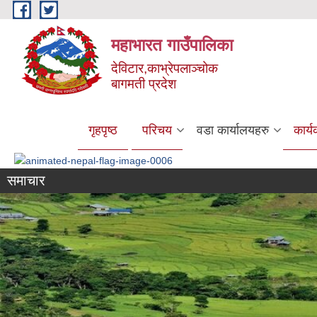
Skip to main content
महाभारत गाउँपालिका
देविटार,काभ्रेपलाञ्चोक
बागमती प्रदेश
गृहपृष्ठ
परिचय
वडा कार्यालयहरु
कार्
समाचार