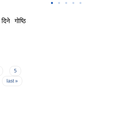
दिने गोष्ठि
िने गोष्ठि सञ्चालनको
5
last »