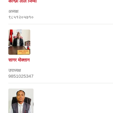
कान्छा लाल जिम्वा
अध्यक्ष
९८५१२०५७१०
सागर माेक्तान
उपाध्यक्ष
9851025347