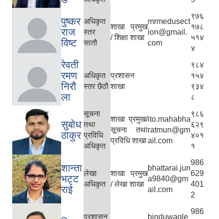
९७६
पुष्कर
अधिकृत
mrmedusect
शाखा प्रमुख
१७८
राज
स्तर
ion@gmail.
/ शिक्षा शाखा
५१४
विष्ट
सातौ
com
४
रेवती
९८४
रमण
अधिकृत
प्रशासन
१५४
निरौ
स्तर छैठौ
शाखा
९३४
ला
८
सूचना
९८६
शाखा प्रमुख/
ito.mahabha
सुबोध
तथा
६२९
सूचना तथा
ratmun@gm
ठाकुर
प्रविधि
४०१
प्रविधि शाखा
ail.com
अधिकृत
१
986
शान्ता
bhattarai.jun
लेखा
शाखा प्रमुख
629
भट्ट
a9840@gm
अधिकृत
/ लेखा शाखा
401
राई
ail.com
2
986
प्रशासन
binduwagle