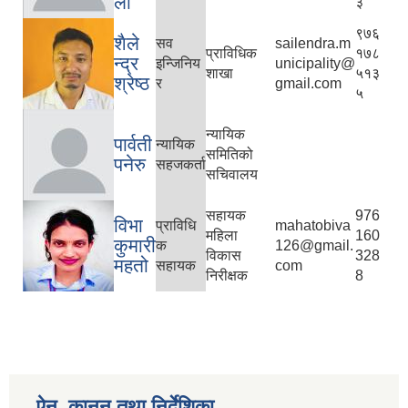
ली
३
९७६
शैले
सव
sailendra.m
प्राविधिक
१७८
न्द्र
इन्जिनिय
unicipality@
शाखा
५१३
श्रेष्ठ
र
gmail.com
५
न्यायिक
पार्वती
न्यायिक
समितिको
पनेरु
सहजकर्ता
सचिवालय
सहायक
976
विभा
प्राविधि
mahatobiva
महिला
160
कुमारी
क
126@gmail.
विकास
328
महतो
सहायक
com
निरीक्षक
8
ऐन, कानुन तथा निर्देशिका