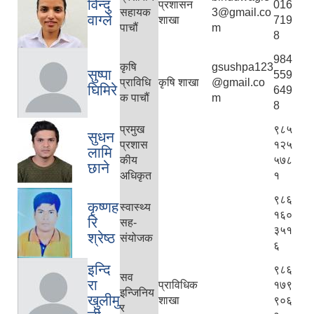
विन्दु
प्रशासन
016
सहायक
3@gmail.co
वाग्ले
शाखा
719
पाचौं
m
8
984
कृषि
gsushpa123
सुष्पा
559
प्राविधि
कृषि शाखा
@gmail.co
घिमिरे
649
क पाचौं
m
8
प्रमुख
९८५
सुधन
प्रशास
१२५
लामि
कीय
५७८
छाने
अधिकृत
१
९८६
कृष्णह
स्वास्थ्य
१६०
रि
सह-
३५१
श्रेष्ठ
संयोजक
६
इन्दि
९८६
सव
रा
प्राविधिक
१७९
इन्जिनिय
खुलीमु
शाखा
९०६
र