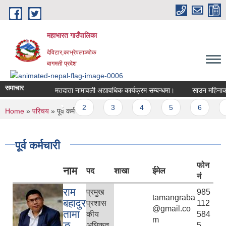
Skip to main content
महाभारत गाउँपालिका
देविटार,काभ्रेपलाञ्चोक
बागमती प्रदेश
समाचार
मतदाता नामावली अद्यावधिक कार्यक्रम सम्बन्धमा।
साउन महिनाको कार
Pages
1
2
3
4
5
6
7
You are here
Home
»
परिचय
» पूर्व कर्मचारी
पूर्व कर्मचारी
फोन
नाम
पद
शाखा
ईमेल
नं
राम
प्रमुख
985
tamangraba
बहादुर
प्रशास
112
@gmail.co
तामा
कीय
584
m
ङ
अधिकृत
5