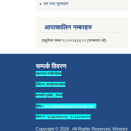
कर तथा शुल्कहरु
आपत्कालिन नम्बरहरु
एम्बुलेन्स नम्बरः९८५१२४३६१२ (सन्चमान लो)
सम्पर्क विवरण
महाभारत गाउँपालिका
देविटार ,काभ्रेपलाञ्चोक
बागमती प्रदेश , नेपाल
ईमेल :
ito.mahabharatmun@gmail.com
,
फोन नं : ९८६६२९४००९ , ९८६६२९४०११
Copyright © 2026 . All Rights Reserved. Ministry