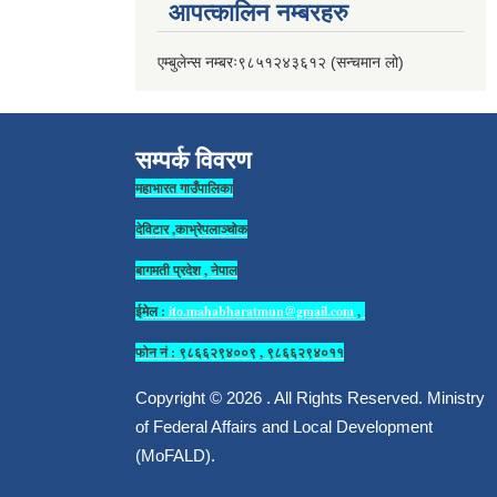
आपत्कालिन नम्बरहरु
एम्बुलेन्स नम्बरः९८५१२४३६१२ (सन्चमान लो)
सम्पर्क विवरण
महाभारत गाउँपालिका
देविटार ,काभ्रेपलाञ्चोक
बागमती प्रदेश , नेपाल
ईमेल :
ito.mahabharatmun@gmail.com
,
फोन नं : ९८६६२९४००९ , ९८६६२९४०११
Copyright © 2026 . All Rights Reserved. Ministry
of Federal Affairs and Local Development
(MoFALD).