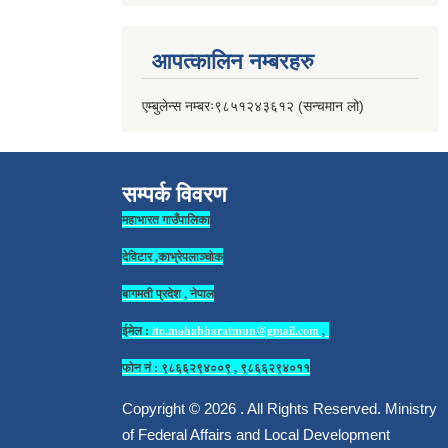
आपत्कालिन नम्बरहरु
एम्बुलेन्स नम्बरः९८५१२४३६१२ (सन्चमान लो)
सम्पर्क विवरण
महाभारत गाउँपालिका
देविटार ,काभ्रेपलाञ्चोक
बागमती प्रदेश , नेपाल
ईमेल :
ito.mahabharatmun@gmail.com
,
फोन नं : ९८६६२९४००९ , ९८६६२९४०११
Copyright © 2026 . All Rights Reserved. Ministry
of Federal Affairs and Local Development