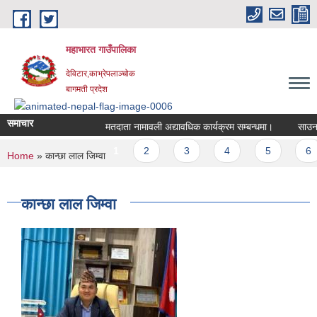
Skip to main content
महाभारत गाउँपालिका
देविटार,काभ्रेपलाञ्चोक
बागमती प्रदेश
समाचार
मतदाता नामावली अद्यावधिक कार्यक्रम सम्बन्धमा।
साउन मह
Pages
1
2
3
4
5
6
You are here
Home
» कान्छा लाल जिम्वा
कान्छा लाल जिम्वा