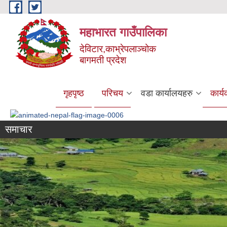
Skip to main content
महाभारत गाउँपालिका
देविटार,काभ्रेपलाञ्चोक
बागमती प्रदेश
गृहपृष्ठ
परिचय
वडा कार्यालयहरु
कार्
समाचार