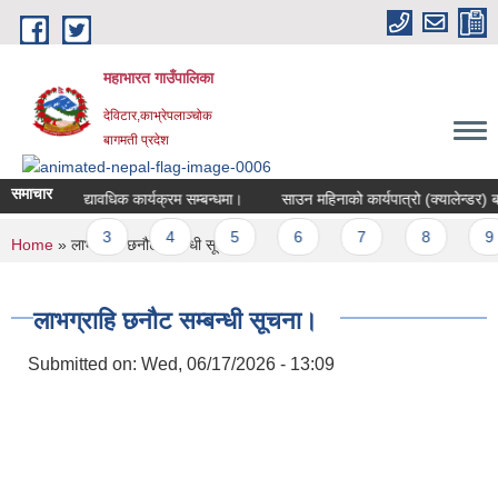
Skip to main content
महाभारत गाउँपालिका
देविटार,काभ्रेपलाञ्चोक
बागमती प्रदेश
समाचार
ा नामावली अद्यावधिक कार्यक्रम सम्बन्धमा।
साउन महिनाको कार्यपात्रो (क्यालेन्डर) बमो
ages
2
3
4
5
6
7
8
9
You are here
Home
» लाभग्राहि छनौट सम्बन्धी सूचना।
लाभग्राहि छनौट सम्बन्धी सूचना।
Submitted on:
Wed, 06/17/2026 - 13:09