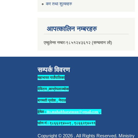
कर तथा शुल्कहरु
आपत्कालिन नम्बरहरु
एम्बुलेन्स नम्बरः९८५१२४३६१२ (सन्चमान लो)
सम्पर्क विवरण
महाभारत गाउँपालिका
देविटार ,काभ्रेपलाञ्चोक
बागमती प्रदेश , नेपाल
ईमेल :
ito.mahabharatmun@gmail.com
,
फोन नं : ९८६६२९४००९ , ९८६६२९४०११
Copyright © 2026 . All Rights Reserved. Ministry