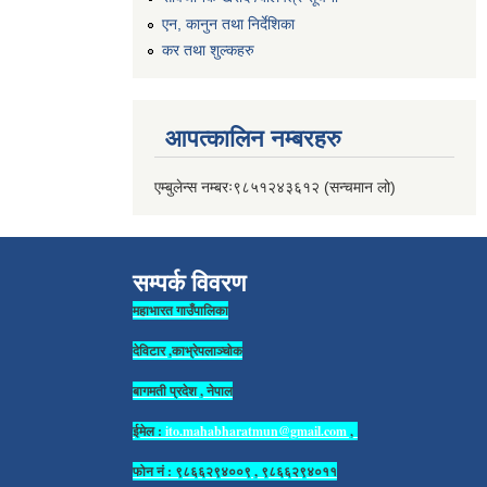
एन, कानुन तथा निर्देशिका
कर तथा शुल्कहरु
आपत्कालिन नम्बरहरु
एम्बुलेन्स नम्बरः९८५१२४३६१२ (सन्चमान लो)
सम्पर्क विवरण
महाभारत गाउँपालिका
देविटार ,काभ्रेपलाञ्चोक
बागमती प्रदेश , नेपाल
ईमेल :
ito.mahabharatmun@gmail.com
,
फोन नं : ९८६६२९४००९ , ९८६६२९४०११