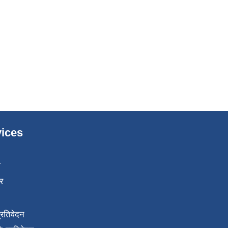
ices
ा
र
प्रतिवेदन