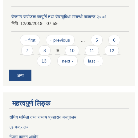
राेजगार स‌याेजक पदपूर्ति तथा सेवासुविधा सम्बन्धी मापदण्ड २०७६
मिति:
12/09/2019 - 07:59
Pages
« first
‹ previous
…
5
6
7
8
9
10
11
12
13
next ›
last »
अन्य
महत्त्वपुर्ण लिङ्क
संघिय मामिला तथा सामन्य प्रशासन मन्त्रालय
गृह मन्त्रालय
नेपाल कानुन आयोग