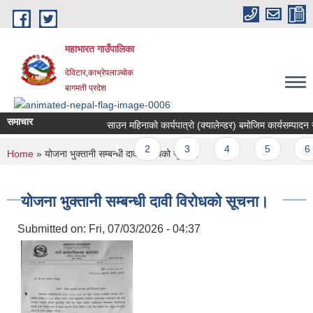
Skip to main content
महाभारत गाउँपालिका
देविटार,काभ्रेपलाञ्चोक
बागमती प्रदेश
समाचार
साउन महिनाको कार्यपात्रो (क्यालेन्डर) बमोजिम कार्यसम्पादन गर्
Pages
1
2
3
4
5
6
You are here
Home
» योजना भुक्तानी सम्बन्धी दावी विरोधको सूचना।
योजना भुक्तानी सम्बन्धी दावी विरोधको सूचना।
Submitted on:
Fri, 07/03/2026 - 04:37