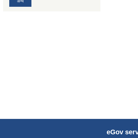
अन्य
eGov serv