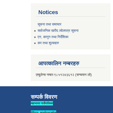
Notices
सूचना तथा समाचार
सार्वजनिक खरीद /बोलपत्र सूचना
एन, कानुन तथा निर्देशिका
कर तथा शुल्कहरु
आपत्कालिन नम्बरहरु
एम्बुलेन्स नम्बरः९८५१२४३६१२ (सन्चमान लो)
सम्पर्क विवरण
महाभारत गाउँपालिका
देविटार ,काभ्रेपलाञ्चोक