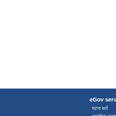
eGov serv
घटना दर्ता