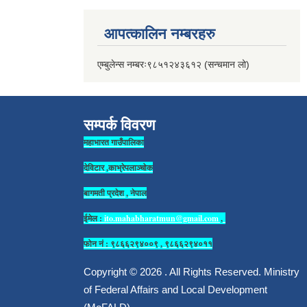
आपत्कालिन नम्बरहरु
एम्बुलेन्स नम्बरः९८५१२४३६१२ (सन्चमान लो)
सम्पर्क विवरण
महाभारत गाउँपालिका
देविटार ,काभ्रेपलाञ्चोक
बागमती प्रदेश , नेपाल
ईमेल :
ito.mahabharatmun@gmail.com
,
फोन नं : ९८६६२९४००९ , ९८६६२९४०११
Copyright © 2026 . All Rights Reserved. Ministry
of Federal Affairs and Local Development