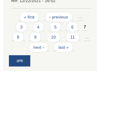
मिति:
12/22/2021 - 16:02
Pages
« first
‹ previous
…
3
4
5
6
7
8
9
10
11
…
next ›
last »
अन्य