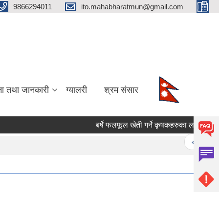
9866294011
ito.mahabharatmun@gmail.com
ना तथा जानकारी
ग्यालरी
श्रम संसार
बर्षे फलफूल खेती गर्ने कृषकहरुका लागि बिरुवा मा
Pages
« first