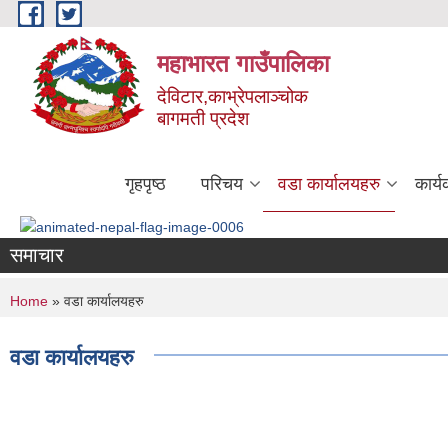
Skip to main content
महाभारत गाउँपालिका
देविटार,काभ्रेपलाञ्चोक
बागमती प्रदेश
गृहपृष्ठ
परिचय
वडा कार्यालयहरु
कार्
समाचार
You are here
Home
» वडा कार्यालयहरु
वडा कार्यालयहरु