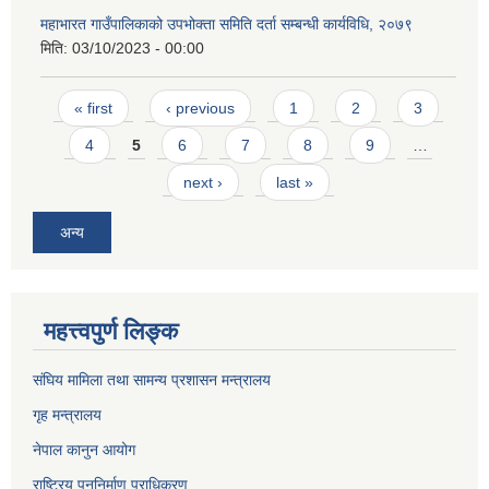
महाभारत गाउँपालिकाको उपभोक्ता समिति दर्ता सम्बन्धी कार्यविधि, २०७९
मिति:
03/10/2023 - 00:00
Pages
« first
‹ previous
1
2
3
4
5
6
7
8
9
…
next ›
last »
अन्य
महत्त्वपुर्ण लिङ्क
संघिय मामिला तथा सामन्य प्रशासन मन्त्रालय
गृह मन्त्रालय
नेपाल कानुन आयोग
राष्ट्रिय पुननिर्माण प्राधिकरण