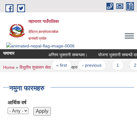
Skip to main content
महाभारत गाउँपालिका
देविटार,काभ्रेपलाञ्चोक
बागमती प्रदेश
समाचार
अन्तिम भुक्तानी सम्बन्धमा।
योजना भुक्तानी सम्बन्धी दा
Pages
« first
‹ previous
1
2
You are here
Home
»
विधुतीय शुसासन सेवा
» नमुना फारमहरु
नमुना फारमहरु
आर्थिक वर्ष