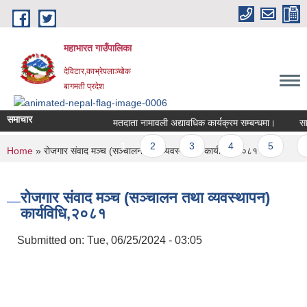
Skip to main content
महाभारत गाउँपालिका
देविटार,काभ्रेपलाञ्चोक
बागमती प्रदेश
समाचार
मतदाता नामावली अद्यावधिक कार्यक्रम सम्बन्धमा।
साउन
Pages
1
2
3
4
5
6
You are here
Home
» रोजगार संवाद मञ्च (सञ्चालन तथा व्यवस्थापन) कार्यविधि,२०८१
रोजगार संवाद मञ्च (सञ्चालन तथा व्यवस्थापन)
कार्यविधि,२०८१
Submitted on:
Tue, 06/25/2024 - 03:05