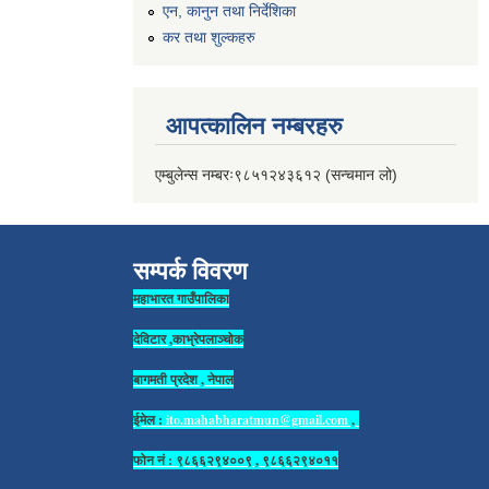
एन, कानुन तथा निर्देशिका
कर तथा शुल्कहरु
आपत्कालिन नम्बरहरु
एम्बुलेन्स नम्बरः९८५१२४३६१२ (सन्चमान लो)
सम्पर्क विवरण
महाभारत गाउँपालिका
देविटार ,काभ्रेपलाञ्चोक
बागमती प्रदेश , नेपाल
ईमेल :
ito.mahabharatmun@gmail.com
,
फोन नं : ९८६६२९४००९ , ९८६६२९४०११