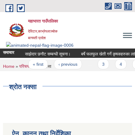
Skip to main content
महाभारत गाउँपालिका
देविटार,काभ्रेपलाञ्चोक
बागमती प्रदेश
समाचार
साझेदार छनौट सम्बन्धी सूचना।
बर्षे फलफूल खेती गर्ने कृषकहरुका लागि 
Pages
« first
‹ previous
…
3
4
You are here
Home
»
परिचय
» श्रोत नक्सा
श्रोत नक्सा
ऐन, कानुन तथा निर्देशिका