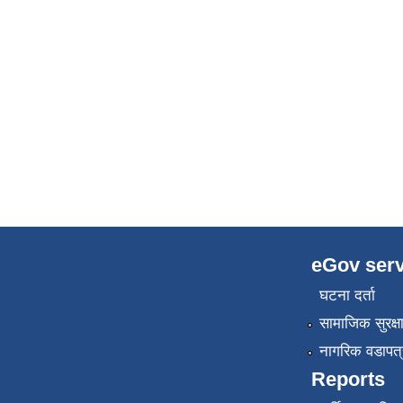
eGov serv
घटना दर्ता
सामाजिक सुरक्ष
नागरिक वडापत्
Reports