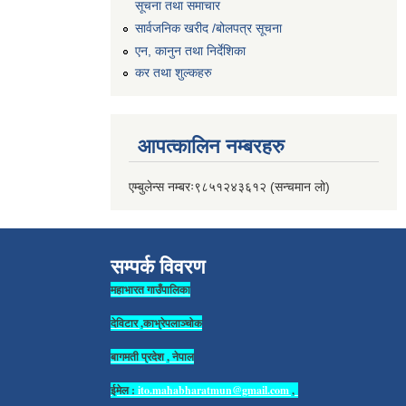
सूचना तथा समाचार
सार्वजनिक खरीद /बोलपत्र सूचना
एन, कानुन तथा निर्देशिका
कर तथा शुल्कहरु
आपत्कालिन नम्बरहरु
एम्बुलेन्स नम्बरः९८५१२४३६१२ (सन्चमान लो)
सम्पर्क विवरण
महाभारत गाउँपालिका
देविटार ,काभ्रेपलाञ्चोक
बागमती प्रदेश , नेपाल
ईमेल :
ito.mahabharatmun@gmail.com
,