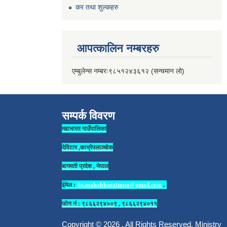
कर तथा शुल्कहरु
आपत्कालिन नम्बरहरु
एम्बुलेन्स नम्बरः९८५१२४३६१२ (सन्चमान लो)
सम्पर्क विवरण
महाभारत गाउँपालिका
देविटार ,काभ्रेपलाञ्चोक
बागमती प्रदेश , नेपाल
ईमेल :
ito.mahabharatmun@gmail.com
,
फोन नं : ९८६६२९४००९ , ९८६६२९४०११
Copyright © 2026 . All Rights Reserved. Ministry