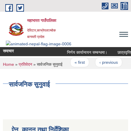
Skip to main content
महाभारत गाउँपालिका
देविटार,काभ्रेपलाञ्चोक
बागमती प्रदेश
समाचार
निर्णय कार्यान्वयन सम्बन्धमा।
छात्रवृत्त
Pages
« first
‹ previous
…
You are here
Home
»
प्रतिवेदन
» सार्वजनिक सुनुवाई
सार्वजनिक सुनुवाई
ऐन, कानुन तथा निर्देशिका