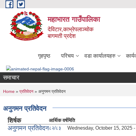
Skip to main content
महाभारत गाउँपालिका
देविटार,काभ्रेपलाञ्चोक
बागमती प्रदेश
गृहपृष्ठ
परिचय
वडा कार्यालयहरु
कार्
समाचार
You are here
Home
»
प्रतिवेदन
» अनुगमन प्रतिवेदन
अनुगमन प्रतिवेदन
शिर्षक
आर्थिक वर्ष
मिति
अनुगमन प्रतिवेदन
८२/८३
Wednesday, October 15, 2025 -