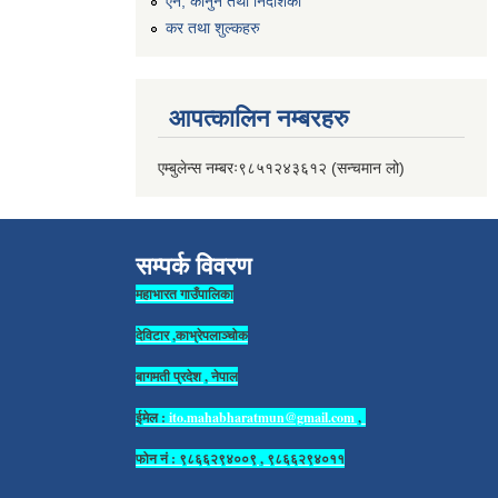
एन, कानुन तथा निर्देशिका
कर तथा शुल्कहरु
आपत्कालिन नम्बरहरु
एम्बुलेन्स नम्बरः९८५१२४३६१२ (सन्चमान लो)
सम्पर्क विवरण
महाभारत गाउँपालिका
देविटार ,काभ्रेपलाञ्चोक
बागमती प्रदेश , नेपाल
ईमेल :
ito.mahabharatmun@gmail.com
,
फोन नं : ९८६६२९४००९ , ९८६६२९४०११