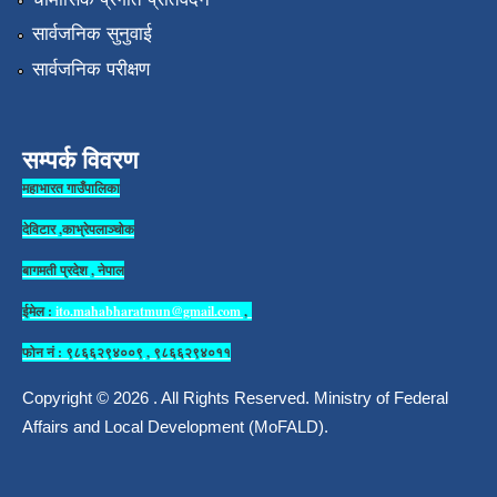
सार्वजनिक सुनुवाई
सार्वजनिक परीक्षण
सम्पर्क विवरण
महाभारत गाउँपालिका
देविटार ,काभ्रेपलाञ्चोक
बागमती प्रदेश , नेपाल
ईमेल :
ito.mahabharatmun@gmail.com
,
फोन नं : ९८६६२९४००९ , ९८६६२९४०११
Copyright © 2026 . All Rights Reserved. Ministry of Federal
Affairs and Local Development (MoFALD).