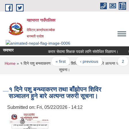
Skip to main content
महाभारत गाउँपालिका
देविटार,काभ्रेपलाञ्चोक
बागमती प्रदेश
समाचार
करार सेवामा शिक्षक पदको लागि संशोधित विज्ञापन।
ता
Pages
« first
‹ previous
…
2
You are here
Home
» १ दिने पशु बन्ध्याकरण तथा बाँझोपन शिविर सञ्चालन हुने बारे अत्यन्त जरुरी
सूचना।
१ दिने पशु बन्ध्याकरण तथा बाँझोपन शिविर
सञ्चालन हुने बारे अत्यन्त जरुरी सूचना।
Submitted on:
Fri, 05/22/2026 - 14:12