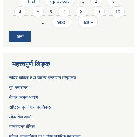
Pages
« first
‹ previous
…
2
3
4
5
6
7
8
9
10
…
next ›
last »
अन्य
महत्त्वपुर्ण लिङ्क
संघिय मामिला तथा सामन्य प्रशासन मन्त्रालय
गृह मन्त्रालय
नेपाल कानुन आयोग
राष्ट्रिय पुननिर्माण प्राधिकरण
लोक सेवा आयोग
गोरखापत्र दैनिक
महिला ,बालबालिका तथा ज्येष्ठ नागरिक मन्त्रालय