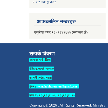
कर तथा शुल्कहरु
आपत्कालिन नम्बरहरु
एम्बुलेन्स नम्बरः९८५१२४३६१२ (सन्चमान लो)
सम्पर्क विवरण
महाभारत गाउँपालिका
देविटार ,काभ्रेपलाञ्चोक
बागमती प्रदेश , नेपाल
ईमेल :
ito.mahabharatmun@gmail.com
,
फोन नं : ९८६६२९४००९ , ९८६६२९४०११
Copyright © 2026 . All Rights Reserved. Ministry