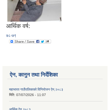
आर्थिक वर्ष:
७८-७९
ऐन, कानुन तथा निर्देशिका
१० आौँ हिउँदे गाउँसभामा गाउँपालिका प्रमुख श्री कान्छालाल जिम्बा ज्यूद्वारा उदघाटन गर्नुहुदै ।
महाभारत गाउँपालिकाको विनियोजन ऐन,२०८३
मिति:
07/07/2026 - 11:07
आर्थिक ऐन २०८३