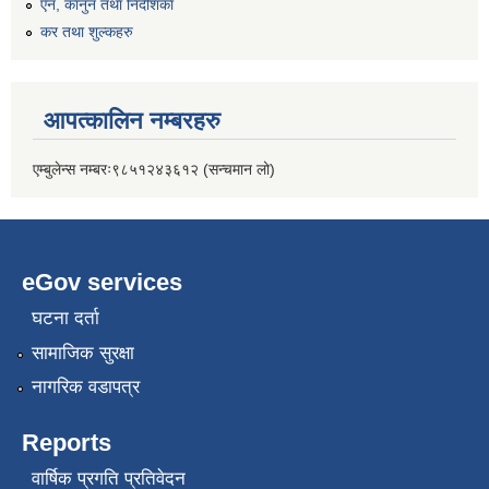
एन, कानुन तथा निर्देशिका
कर तथा शुल्कहरु
आपत्कालिन नम्बरहरु
एम्बुलेन्स नम्बरः९८५१२४३६१२ (सन्चमान लो)
eGov services
घटना दर्ता
सामाजिक सुरक्षा
नागरिक वडापत्र
Reports
वार्षिक प्रगति प्रतिवेदन