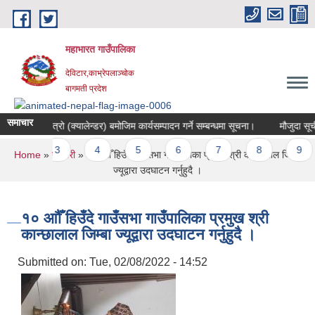
Skip to main content
महाभारत गाउँपालिका
देविटार,काभ्रेपलाञ्चोक
बागमती प्रदेश
समाचार
नाको कार्यपात्रो (क्यालेन्डर) बमोजिम कार्यसम्पादन गर्ने सम्बन्धमा सूचना।
मौजुदा सूचीम
ges
2
3
4
5
6
7
8
9
You are here
Home
»
ग्यालरी
» १० आौँ हिउँदे गाउँसभा गाउँपालिका प्रमुख श्री कान्छालाल जिम्बा
ज्यूद्वारा उदघाटन गर्नुहुदै ।
१० आौँ हिउँदे गाउँसभा गाउँपालिका प्रमुख श्री
कान्छालाल जिम्बा ज्यूद्वारा उदघाटन गर्नुहुदै ।
Submitted on:
Tue, 02/08/2022 - 14:52