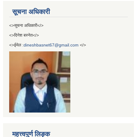
सूचना अधिकारी
<>सूचना अधिकारी</>
<>दिनेश बस्नेत</>
<>ईमेल :
dineshbasnet67@gmail.com
</>
महत्त्वपुर्ण लिङ्क