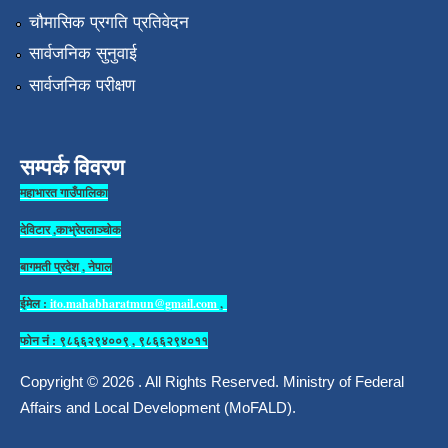
चौमासिक प्रगति प्रतिवेदन
सार्वजनिक सुनुवाई
सार्वजनिक परीक्षण
सम्पर्क विवरण
महाभारत गाउँपालिका
देविटार ,काभ्रेपलाञ्चोक
बागमती प्रदेश , नेपाल
ईमेल :
ito.mahabharatmun@gmail.com
,
फोन नं : ९८६६२९४००९ , ९८६६२९४०११
Copyright © 2026 . All Rights Reserved. Ministry of Federal
Affairs and Local Development (MoFALD).