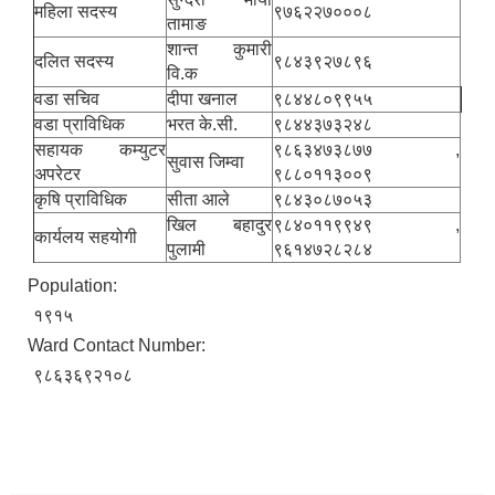
महिला सदस्य
९७६२२७०००८
तामाङ
शान्त कुमारी
दलित सदस्य
९८४३९२७८९६
वि.क
वडा सचिव
दीपा खनाल
९८४४८०९९५५
वडा प्राविधिक
भरत के.सी.
९८४४३७३२४८
सहायक कम्युटर
९८६३४७३८७७ ,
सुवास जिम्वा
अपरेटर
९८८०११३००९
कृषि प्राविधिक
सीता आले
९८४३०८७०५३
खिल बहादुर
९८४०११९९४९ ,
कार्यलय सहयोगी
पुलामी
९६१४७२८२८४
Population:
१९१५
Ward Contact Number:
९८६३६९२१०८