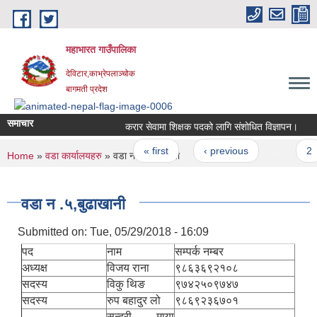
Skip to main content
महाभारत गाउँपालिका
देविटार,काभ्रेपलाञ्चोक
बागमती प्रदेश
समाचार
करार सेवामा शिक्षक पदको लागि संशोधित विज्ञापन।
Pages
« first
‹ previous
…
2
You are here
Home
»
वडा कार्यालयहरु
» वडा न .५,बुढाखानी
वडा न .५,बुढाखानी
Submitted on:
Tue, 05/29/2018 - 16:09
पद
नाम
सम्पर्क नम्बर
अध्यक्ष
विजय राना
९८६३६९२१०८
सदस्य
विकु थिङ
९७४२५०९७४७
सदस्य
रुप बहादुर लो
९८६९२३६७०१
सुन्दरी माया