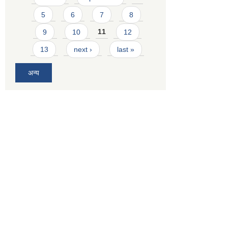
5
6
7
8
9
10
11
12
13
next ›
last »
अन्य