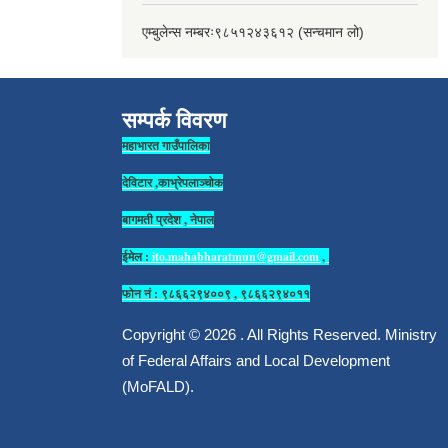
एम्बुलेन्स नम्बरः९८५१२४३६१२ (सन्चमान लो)
सम्पर्क विवरण
महाभारत गाउँपालिका
देविटार ,काभ्रेपलाञ्चोक
बागमती प्रदेश , नेपाल
ईमेल :
ito.mahabharatmun@gmail.com
,
फोन नं : ९८६६२९४००९ , ९८६६२९४०११
Copyright © 2026 . All Rights Reserved. Ministry
of Federal Affairs and Local Development
(MoFALD).