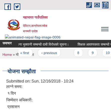
Skip to main content
महाभारत गाउँपालिका
देविटार,काभ्रेपलाञ्चोक
बागमती प्रदेश
समाचार
योजना भुक्तानी सम्बन्धी दाबी विरोधको सूचना।
शिक्षक आवश्यकता सम्बन्धी स
Pages
« first
‹ previous
…
8
9
10
You are here
Home
» योजना सम्झौता
योजना सम्झौता
Submitted on:
Sun, 12/16/2018 - 10:24
लाग्ने समय:
१ दिन
जिम्मेवार अधिकारी:
प्रशासन