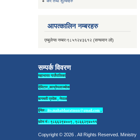
कर तथा शुल्कहरु
आपत्कालिन नम्बरहरु
एम्बुलेन्स नम्बरः९८५१२४३६१२ (सन्चमान लो)
सम्पर्क विवरण
महाभारत गाउँपालिका
देविटार ,काभ्रेपलाञ्चोक
बागमती प्रदेश , नेपाल
ईमेल :
ito.mahabharatmun@gmail.com
,
फोन नं : ९८६६२९४००९ , ९८६६२९४०११
Copyright © 2026 . All Rights Reserved. Ministry