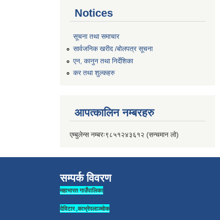
Notices
सूचना तथा समाचार
सार्वजनिक खरीद /बोलपत्र सूचना
एन, कानुन तथा निर्देशिका
कर तथा शुल्कहरु
आपत्कालिन नम्बरहरु
एम्बुलेन्स नम्बरः९८५१२४३६१२ (सन्चमान लो)
सम्पर्क विवरण
महाभारत गाउँपालिका
देविटार ,काभ्रेपलाञ्चोक