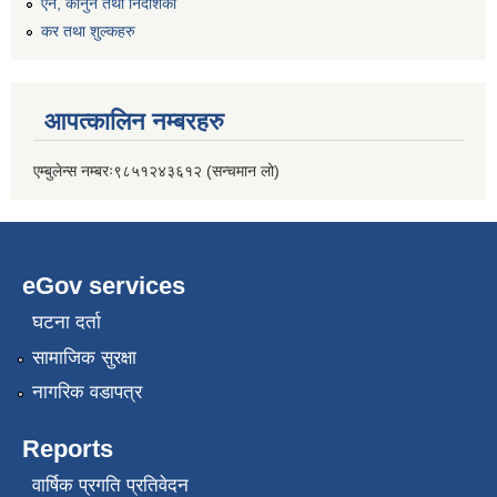
एन, कानुन तथा निर्देशिका
कर तथा शुल्कहरु
आपत्कालिन नम्बरहरु
एम्बुलेन्स नम्बरः९८५१२४३६१२ (सन्चमान लो)
eGov services
घटना दर्ता
सामाजिक सुरक्षा
नागरिक वडापत्र
Reports
वार्षिक प्रगति प्रतिवेदन