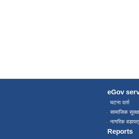
eGov serv
घटना दर्ता
सामाजिक सुरक्ष
नागरिक वडापत्
Reports