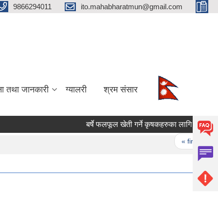
9866294011
ito.mahabharatmun@gmail.com
ना तथा जानकारी
ग्यालरी
श्रम संसार
बर्षे फलफूल खेती गर्ने कृषकहरुका लागि बिरुवा माग गर
Pages
« first
‹ 