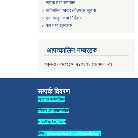
सूचना तथा समाचार
सार्वजनिक खरीद /बोलपत्र सूचना
एन, कानुन तथा निर्देशिका
कर तथा शुल्कहरु
आपत्कालिन नम्बरहरु
एम्बुलेन्स नम्बरः९८५१२४३६१२ (सन्चमान लो)
सम्पर्क विवरण
महाभारत गाउँपालिका
देविटार ,काभ्रेपलाञ्चोक
बागमती प्रदेश , नेपाल
ईमेल :
ito.mahabharatmun@gmail.com
,