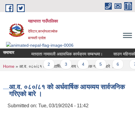
Skip to main content
महाभारत गाउँपालिका
देविटार,काभ्रेपलाञ्चोक
बागमती प्रदेश
समाचार
मतदाता नामावली अद्यावधिक कार्यक्रम सम्बन्धमा।
साउन महिनाको कार
Pages
1
2
3
4
5
6
7
You are here
Home
» आ.व. ०८०/८१ काे अर्धवार्षिक आयव्यय सार्वजनिक गरिएकाे बारे ।
आ.व. ०८०/८१ काे अर्धवार्षिक आयव्यय सार्वजनिक
गरिएकाे बारे ।
Submitted on:
Tue, 03/19/2024 - 11:42