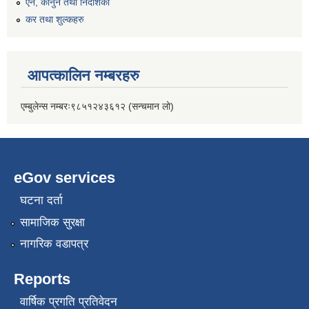
एन, कानुन तथा निर्देशिका
कर तथा शुल्कहरु
आपत्कालिन नम्बरहरु
एम्बुलेन्स नम्बरः९८५१२४३६१२ (सन्चमान लो)
eGov services
घटना दर्ता
सामाजिक सुरक्षा
नागरिक वडापत्र
Reports
वार्षिक प्रगति प्रतिवेदन