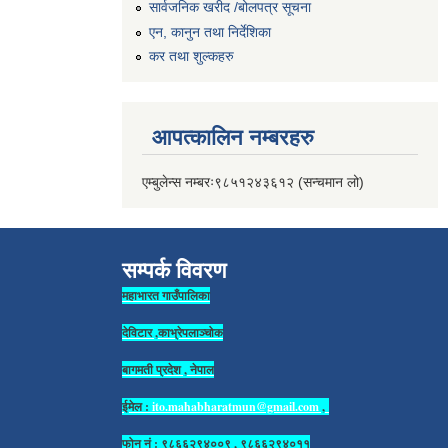
सार्वजनिक खरीद /बोलपत्र सूचना
एन, कानुन तथा निर्देशिका
कर तथा शुल्कहरु
आपत्कालिन नम्बरहरु
एम्बुलेन्स नम्बरः९८५१२४३६१२ (सन्चमान लो)
सम्पर्क विवरण
महाभारत गाउँपालिका
देविटार ,काभ्रेपलाञ्चोक
बागमती प्रदेश , नेपाल
ईमेल :
ito.mahabharatmun@gmail.com
,
फोन नं : ९८६६२९४००९ , ९८६६२९४०११