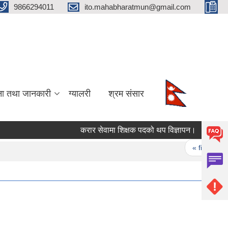
9866294011
ito.mahabharatmun@gmail.com
ना तथा जानकारी
ग्यालरी
श्रम संसार
करार सेवामा शिक्षक पदको थप विज्ञापन।
योजना भ
Pages
« first