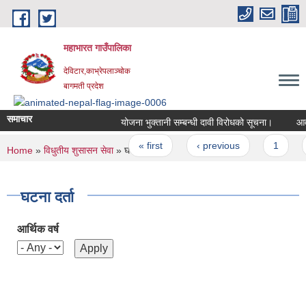
Skip to main content
महाभारत गाउँपालिका
देविटार,काभ्रेपलाञ्चोक
बागमती प्रदेश
समाचार
योजना भुक्तानी सम्बन्धी दावी विरोधको सूचना।
Pages
« first
‹ previous
1
You are here
Home
»
विधुतीय शुसासन सेवा
» घटना दर्ता
घटना दर्ता
आर्थिक वर्ष