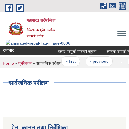
Skip to main content
महाभारत गाउँपालिका
देविटार,काभ्रेपलाञ्चोक
बागमती प्रदेश
समाचार
करार पदपूर्ती सम्बन्धी सूचना
कानुनी परामर्श नि
Pages
« first
‹ previous
…
You are here
Home
»
प्रतिवेदन
» सार्वजनिक परीक्षण
सार्वजनिक परीक्षण
ऐन, कानुन तथा निर्देशिका