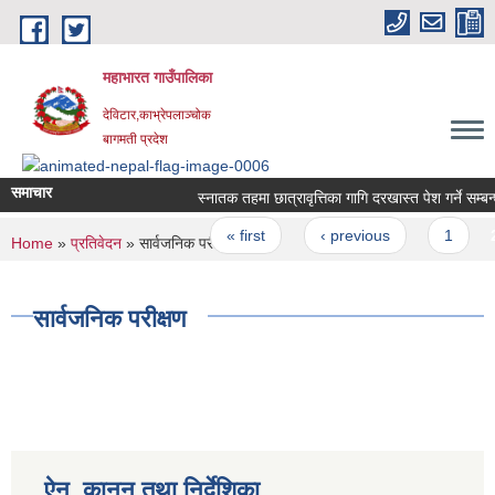
Skip to main content
महाभारत गाउँपालिका
देविटार,काभ्रेपलाञ्चोक
बागमती प्रदेश
समाचार
स्‍नातक तहमा छात्रावृत्तिका गागि दरखास्त पेश गर्ने सम्बन्
Pages
« first
‹ previous
1
2
You are here
Home
»
प्रतिवेदन
» सार्वजनिक परीक्षण
सार्वजनिक परीक्षण
ऐन, कानुन तथा निर्देशिका