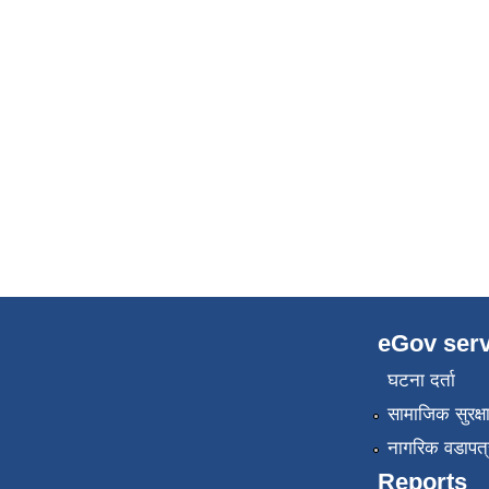
eGov serv
घटना दर्ता
सामाजिक सुरक्ष
नागरिक वडापत्
Reports