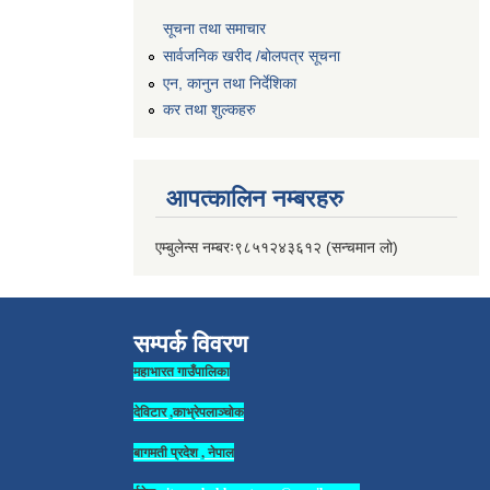
सूचना तथा समाचार
सार्वजनिक खरीद /बोलपत्र सूचना
एन, कानुन तथा निर्देशिका
कर तथा शुल्कहरु
आपत्कालिन नम्बरहरु
एम्बुलेन्स नम्बरः९८५१२४३६१२ (सन्चमान लो)
सम्पर्क विवरण
महाभारत गाउँपालिका
देविटार ,काभ्रेपलाञ्चोक
बागमती प्रदेश , नेपाल