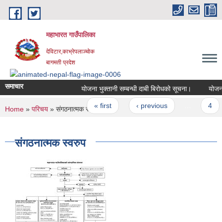
Skip to main content
महाभारत गाउँपालिका
देविटार,काभ्रेपलाञ्चोक
बागमती प्रदेश
समाचार
योजना भुक्तानी सम्बन्धी दाबी बिरोधको सूचना।
योजना 
Pages
« first
‹ previous
…
4
You are here
Home
»
परिचय
» संगठनात्मक स्वरुप
संगठनात्मक स्वरुप