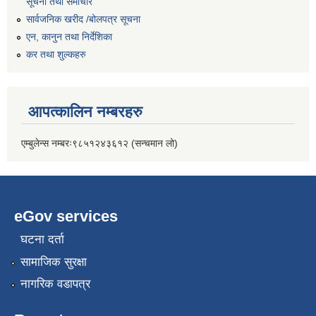
सूचना तथा समाचार
सार्वजनिक खरीद /बोलपत्र सूचना
एन, कानुन तथा निर्देशिका
कर तथा शुल्कहरु
आपत्कालिन नम्बरहरु
एम्बुलेन्स नम्बरः९८५१२४३६१२ (सन्चमान लो)
eGov services
घटना दर्ता
सामाजिक सुरक्षा
नागरिक वडापत्र