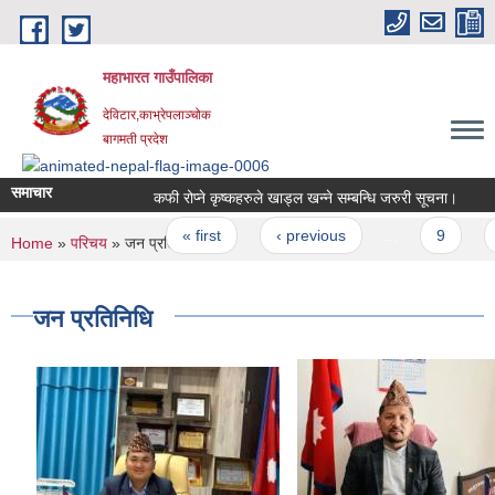
Skip to main content
महाभारत गाउँपालिका
देविटार,काभ्रेपलाञ्चोक
बागमती प्रदेश
समाचार
कफी रोप्ने कृष्कहरुले खाड्ल खन्ने सम्बन्धि जरुरी सूचना।
बा
Pages
« first
‹ previous
…
9
1
You are here
Home
»
परिचय
» जन प्रतिनिधि
जन प्रतिनिधि