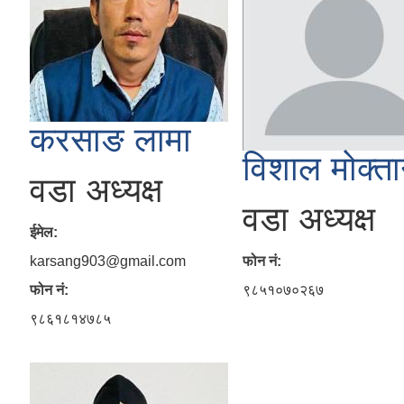
करसाङ लामा
विशाल मोक्त
वडा अध्यक्ष
वडा अध्यक्ष
ईमेल:
karsang903@gmail.com
फोन नं:
फोन नं:
९८५१०७०२६७
९८६१८१४७८५