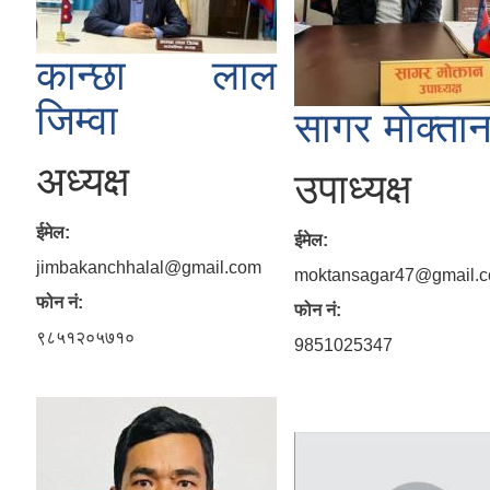
कान्छा लाल
जिम्वा
सागर माेक्ता
अध्यक्ष
उपाध्यक्ष
ईमेल:
ईमेल:
jimbakanchhalal@gmail.com
moktansagar47@gmail.
फोन नं:
फोन नं:
९८५१२०५७१०
9851025347