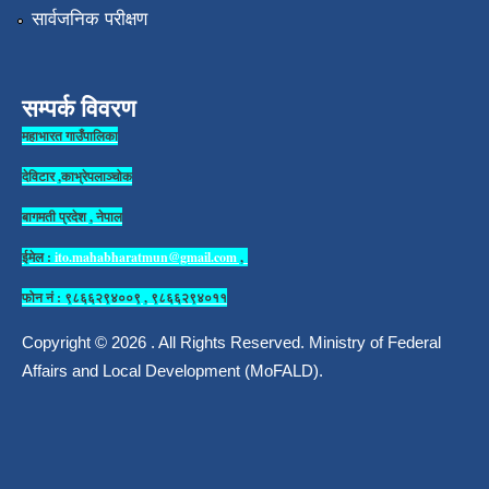
सार्वजनिक परीक्षण
सम्पर्क विवरण
महाभारत गाउँपालिका
देविटार ,काभ्रेपलाञ्चोक
बागमती प्रदेश , नेपाल
ईमेल :
ito.mahabharatmun@gmail.com
,
फोन नं : ९८६६२९४००९ , ९८६६२९४०११
Copyright © 2026 . All Rights Reserved. Ministry of Federal
Affairs and Local Development (MoFALD).