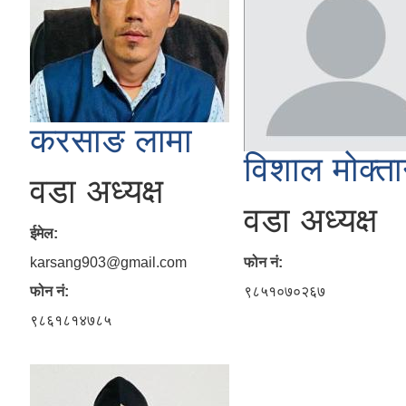
करसाङ लामा
विशाल मोक्त
वडा अध्यक्ष
वडा अध्यक्ष
ईमेल:
karsang903@gmail.com
फोन नं:
फोन नं:
९८५१०७०२६७
९८६१८१४७८५