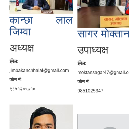
कान्छा लाल
जिम्वा
सागर माेक्ता
अध्यक्ष
उपाध्यक्ष
ईमेल:
ईमेल:
jimbakanchhalal@gmail.com
moktansagar47@gmail.
फोन नं:
फोन नं:
९८५१२०५७१०
9851025347