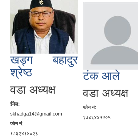
खड्ग बहादुर
श्रेष्ठ
टंक आले
वडा अध्यक्ष
वडा अध्यक्ष
ईमेल:
फोन नं:
skhadga14@gmail.com
९७४६४४२२०५
फोन नं:
९८६२४९४०२३