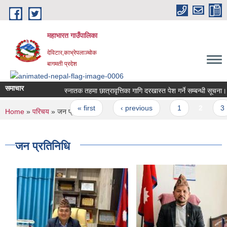
Skip to main content
महाभारत गाउँपालिका
देविटार,काभ्रेपलाञ्चोक
बागमती प्रदेश
समाचार
स्‍नातक तहमा छात्रावृत्तिका गागि दरखास्त पेश गर्ने सम्बन्धी सूचना।
Pages
« first
‹ previous
1
2
3
You are here
Home
»
परिचय
» जन प्रतिनिधि
जन प्रतिनिधि