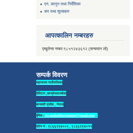
एन, कानुन तथा निर्देशिका
कर तथा शुल्कहरु
आपत्कालिन नम्बरहरु
एम्बुलेन्स नम्बरः९८५१२४३६१२ (सन्चमान लो)
सम्पर्क विवरण
महाभारत गाउँपालिका
देविटार ,काभ्रेपलाञ्चोक
बागमती प्रदेश , नेपाल
ईमेल :
ito.mahabharatmun@gmail.com
,
फोन नं : ९८६६२९४००९ , ९८६६२९४०११