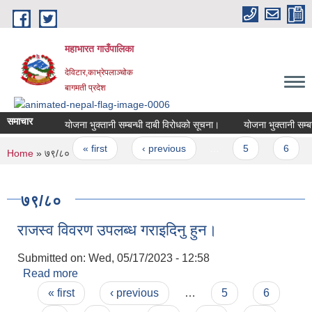
Skip to main content
महाभारत गाउँपालिका
देविटार,काभ्रेपलाञ्चोक
बागमती प्रदेश
समाचार
योजना भुक्तानी सम्बन्धी दाबी विरोधको सूचना।
योजना भुक्तानी सम्बन
Pages
« first
‹ previous
…
5
6
You are here
Home
» ७९/८०
७९/८०
राजस्व विवरण उपलब्ध गराइदिनु हुन।
Submitted on:
Wed, 05/17/2023 - 12:58
Read more
about राजस्व विवरण उपलब्ध गराइदिनु हुन।
Pages
« first
‹ previous
…
5
6