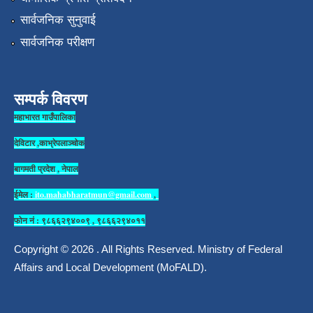
सार्वजनिक सुनुवाई
सार्वजनिक परीक्षण
सम्पर्क विवरण
महाभारत गाउँपालिका
देविटार ,काभ्रेपलाञ्चोक
बागमती प्रदेश , नेपाल
ईमेल :
ito.mahabharatmun@gmail.com
,
फोन नं : ९८६६२९४००९ , ९८६६२९४०११
Copyright © 2026 . All Rights Reserved. Ministry of Federal
Affairs and Local Development (MoFALD).