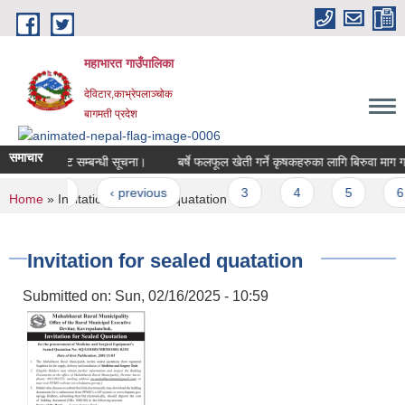
Skip to main content
महाभारत गाउँपालिका
देविटार,काभ्रेपलाञ्चोक
बागमती प्रदेश
समाचार
साझेदार छनौट सम्बन्धी सूचना।
बर्षे फलफूल खेती गर्ने कृषकहरुका लागि बिरुवा माग गर्न
Pages
« first
‹ previous
…
3
4
5
6
You are here
Home
» Invitation for sealed quatation
Invitation for sealed quatation
Submitted on:
Sun, 02/16/2025 - 10:59