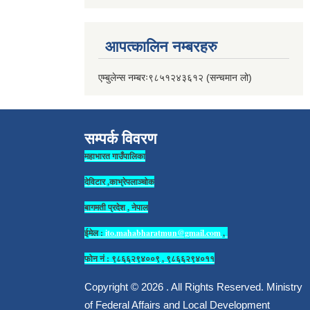
आपत्कालिन नम्बरहरु
एम्बुलेन्स नम्बरः९८५१२४३६१२ (सन्चमान लो)
सम्पर्क विवरण
महाभारत गाउँपालिका
देविटार ,काभ्रेपलाञ्चोक
बागमती प्रदेश , नेपाल
ईमेल :
ito.mahabharatmun@gmail.com
,
फोन नं : ९८६६२९४००९ , ९८६६२९४०११
Copyright © 2026 . All Rights Reserved. Ministry
of Federal Affairs and Local Development