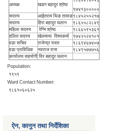
अध्यक्ष
खडग बहादुर श्रेष्ठ
९७४१३०००००
सदस्य
आईतराम थिङ तामाङ
९८४५२५५२१७
सदस्य
हिरा बहादुर घलान
९८६५५८२८४९
महिला सदस्य
रेग्मि श्रेष्ठ
९८६६५९५३६१
दलित सदस्य
खेलमाया विश्वकर्मा
९७४२५२४१०१
वडा सचिव
राजेन्द्र रावत
९८६९४६७४०७
वडा प्राविधिक
नवराज राना
९८४९५७७७५६
कार्यालय सहयोगी
विर बहादुर घलान
Population:
१९५९
Ward Contact Number:
९८६१०६०६२५
ऐन, कानुन तथा निर्देशिका