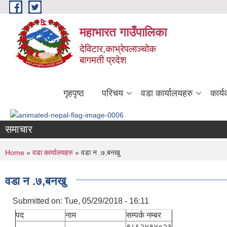
Skip to main content
महाभारत गाउँपालिका
देविटार,काभ्रेपलाञ्चोक
बागमती प्रदेश
गृहपृष्ठ
परिचय
वडा कार्यालयहरु
कार्
समाचार
You are here
Home
»
वडा कार्यालयहरु
» वडा न .७,बनखु
वडा न .७,बनखु
Submitted on:
Tue, 05/29/2018 - 16:11
पद
नाम
सम्पर्क नम्बर
९८६२४९४०२३