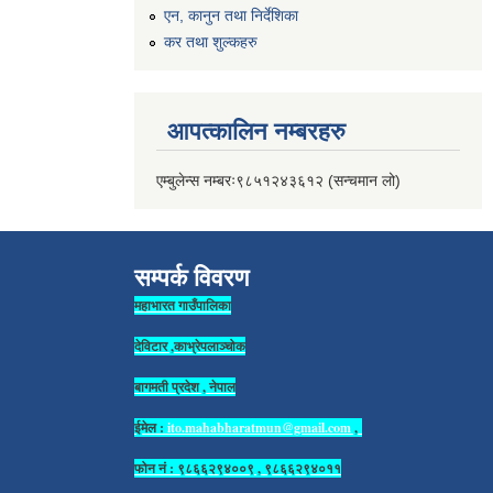
एन, कानुन तथा निर्देशिका
कर तथा शुल्कहरु
आपत्कालिन नम्बरहरु
एम्बुलेन्स नम्बरः९८५१२४३६१२ (सन्चमान लो)
सम्पर्क विवरण
महाभारत गाउँपालिका
देविटार ,काभ्रेपलाञ्चोक
बागमती प्रदेश , नेपाल
ईमेल :
ito.mahabharatmun@gmail.com
,
फोन नं : ९८६६२९४००९ , ९८६६२९४०११