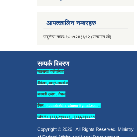
आपत्कालिन नम्बरहरु
एम्बुलेन्स नम्बरः९८५१२४३६१२ (सन्चमान लो)
सम्पर्क विवरण
महाभारत गाउँपालिका
देविटार ,काभ्रेपलाञ्चोक
बागमती प्रदेश , नेपाल
ईमेल :
ito.mahabharatmun@gmail.com
,
फोन नं : ९८६६२९४००९ , ९८६६२९४०११
Copyright © 2026 . All Rights Reserved. Ministry